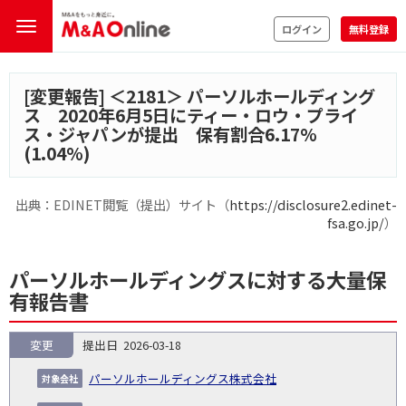
ログイン
無料登録
[変更報告] ＜
2181
＞ パーソルホールディング
ス 2020年6月5日にティー・ロウ・プライ
ス・ジャパンが提出 保有割合6.17%
(1.04%)
出典：EDINET閲覧（提出）サイト（
https://disclosure2.edinet-
fsa.go.jp/
）
パーソルホールディングスに対する大量保
有報告書
変更
2026-03-18
報
告
保
対
パーソルホールディングス株式会社
義
提
証券
有
増
保
象
業
種
詳
NO.
務
出
コー
割
減
有