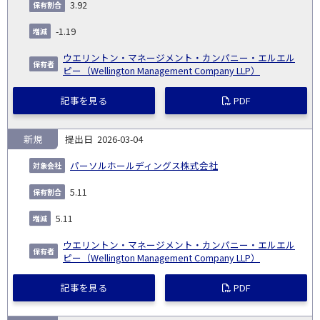
3.92
会
種
別
細
発
日
ド
合
(%)
者
社
生
(%)
-1.19
日
ウエリントン・マネージメント・カンパニー・エルエル
ピー（Wellington Management Company LLP）
記事を見る
PDF
新規
2026-03-04
パーソルホールディングス株式会社
5.11
5.11
ウエリントン・マネージメント・カンパニー・エルエル
ピー（Wellington Management Company LLP）
記事を見る
PDF