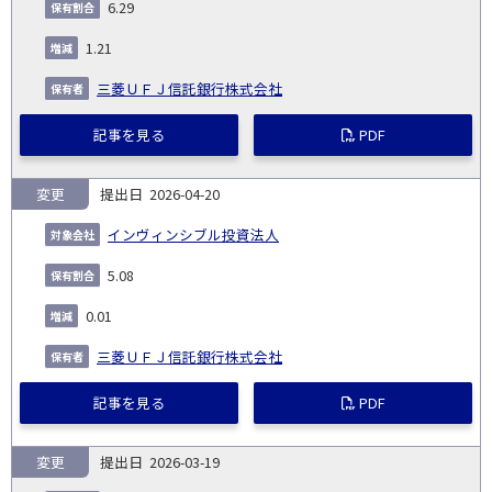
6.29
会
種
別
細
発
日
ド
合
(%)
者
社
生
(%)
1.21
日
三菱ＵＦＪ信託銀行株式会社
記事を見る
PDF
変更
2026-04-20
インヴィンシブル投資法人
5.08
0.01
三菱ＵＦＪ信託銀行株式会社
記事を見る
PDF
変更
2026-03-19