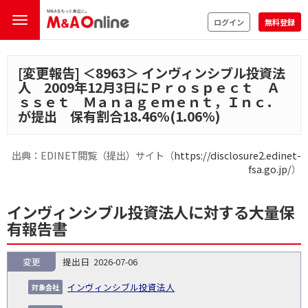
ログイン
無料登録
[変更報告] ＜
8963
＞ インヴィンシブル投資法
人 2009年12月3日にＰｒｏｓｐｅｃｔ Ａ
ｓｓｅｔ Ｍａｎａｇｅｍｅｎｔ，Ｉｎｃ．
が提出 保有割合18.46%(1.06%)
出典：EDINET閲覧（提出）サイト（
https://disclosure2.edinet-
fsa.go.jp/
）
インヴィンシブル投資法人に対する大量保
有報告書
変更
2026-07-06
報
告
保
対
インヴィンシブル投資法人
義
提
証券
有
増
保
象
業
種
詳
NO.
務
出
コー
割
減
有