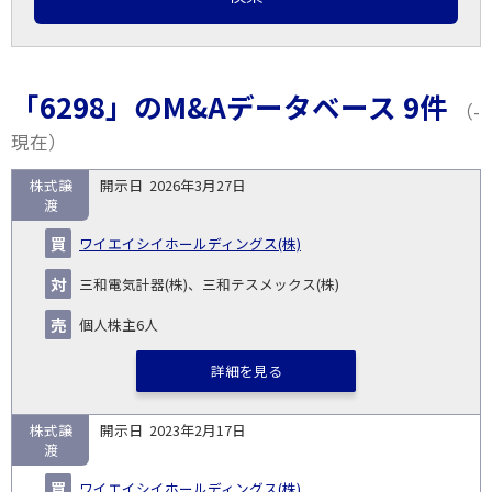
「6298」のM&Aデータベース 9件
（-
現在）
株式譲
2026年3月27日
取
渡
引
対象
ス
総
タ
ワイエイシイホールディングス(株)
開
買
売
業
企
キー
額
イ
No.
示
い
り
種
業・
ム
(百
ト
三和電気計器(株)、三和テスメックス(株)
日
手
手
▽
事業
▽
万
ル
円)
個人株主6人
▽
詳細を見る
株式譲
2023年2月17日
渡
ワイエイシイホールディングス(株)