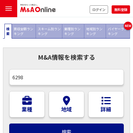
ログイン
無料登録
NEW
検
買収金額ラン
スキーム別ラン
業種別ラン
地域別ラン
バイヤーラン
索
キング
キング
キング
キング
キング
M&A情報を検索する
業種
地域
詳細
検索