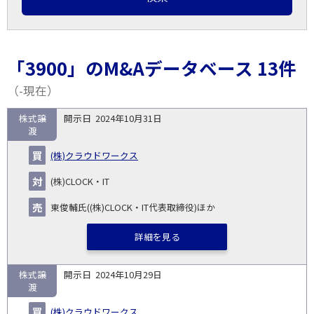
「3900」のM&Aデータベース 13件
（-現在）
株式譲
2024年10月31日
取
渡
引
対象
ス
総
タ
(株)クラウドワークス
開
買
売
業
企
キー
額
イ
No.
示
い
り
種
業・
ム
(百
ト
(株)CLOCK・IT
日
手
手
▽
事業
▽
万
ル
円)
東俊輔氏((株)CLOCK・IT代表取締役)ほか
▽
詳細を見る
株式譲
2024年10月29日
渡
(株)クラウドワークス