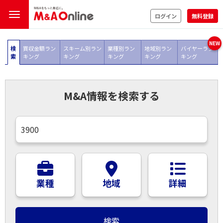
ログイン
無料登録
検
買収金額ラン
スキーム別ラン
業種別ラン
地域別ラン
バイヤーラン
索
キング
キング
キング
キング
キング
M&A情報を検索する
業種
地域
詳細
検索