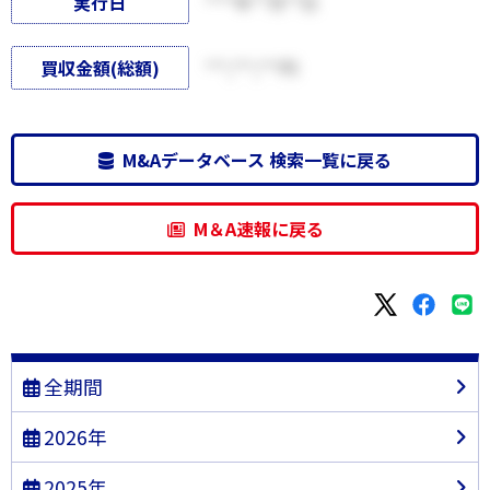
実行日
****年**月**日
買収金額(総額)
***,***,***円
M&Aデータベース 検索一覧に戻る
M＆A速報に戻る
全期間
2026年
2025年