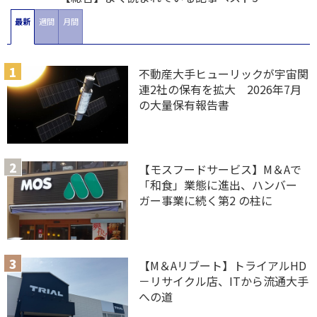
最新
週間
月間
不動産大手ヒューリックが宇宙関
連2社の保有を拡大 2026年7月
の大量保有報告書
【モスフードサービス】M＆Aで
「和食」業態に進出、ハンバー
ガー事業に続く第2 の柱に
【M＆Aリブート】トライアルHD
－リサイクル店、ITから流通大手
への道