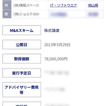
対
(株)情報スペース
IT・ソフトウエア
岡山県
売
(株)ジョルテほか
その他製品
東京都
M&Aスキーム
株式譲渡
公開日
2015年5月29日
取得価額
78,000,000円
実行予定日
****年**月**日
アドバイザリー費用
***,***,***円
等