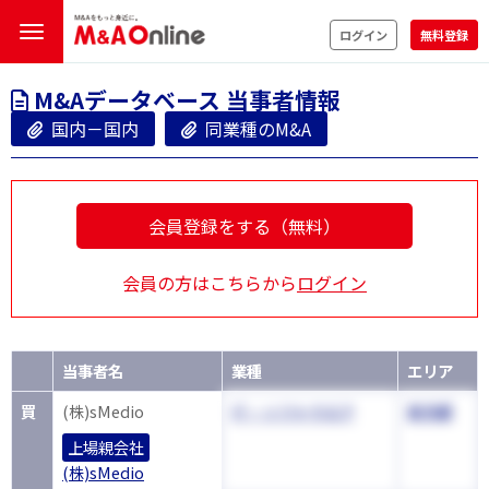
ログイン
無料登録
M&Aデータベース 当事者情報
国内－国内
同業種のM&A
会員登録をする（無料）
会員の方はこちらから
ログイン
当事者名
業種
エリア
買
(株)sMedio
IT・ソフトウエア
東京都
上場親会社
(株)sMedio