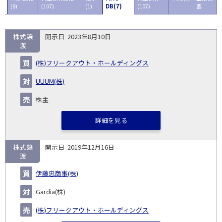
(8)
(107)
(1)
DB(7)
(107)
要
株式譲
2023年8月10日
取
渡
引
対象
タ
開
買
売
ス
総
(株)フリークアウト・ホールディングス
企
業
イ
No.
示
い
り
キー
額
業・
種
ト
日
手
手
ム
(百
UUUM(株)
事業
ル
万
円)
株主
詳細を見る
株式譲
2019年12月16日
渡
伊藤忠商事(株)
Gardia(株)
(株)フリークアウト・ホールディングス