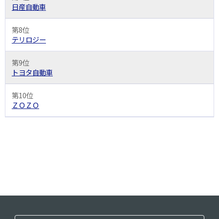
日産自動車
第8位
テリロジー
第9位
トヨタ自動車
第10位
ＺＯＺＯ