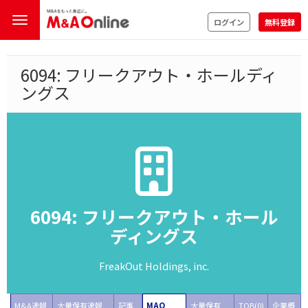
ログイン
無料登録
6094: フリークアウト・ホールディ
ングス
6094: フリークアウト・ホール
ディングス
FreakOut Holdings, inc.
M&A速報
大量保有速報
記事
MAO
大量保有
TOB(0)
企業概