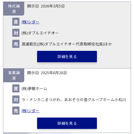
株式譲
2026年3月5日
取
渡
引
対象
タ
開
買
売
ス
総
(株)シダー
企
業
イ
No.
示
い
り
キー
額
業・
種
ト
日
手
手
ム
(百
(株)ダブルエイチオー
事業
ル
万
円)
渡邊毅氏((株)ダブルエイチオー代表取締役社長)ほか
詳細を見る
事業譲
2025年8月28日
渡
(株)夢眠ホーム
ラ・ナシカこまつがわ、あおぞらの里グループホーム小松川
(株)シダー
詳細を見る