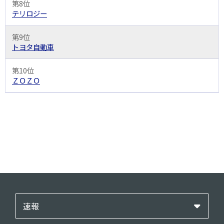
第8位
テリロジー
第9位
トヨタ自動車
第10位
ＺＯＺＯ
速報