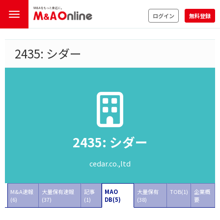
ログイン
無料登録
2435: シダー
2435: シダー
cedar.co.,ltd
M&A速報
大量保有速報
記事
MAO
大量保有
TOB(1)
企業概
(6)
(37)
(1)
DB(5)
(38)
要