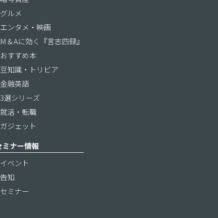
グルメ
エンタメ・映画
M＆Aに効く『言志四録』
おすすめ本
豆知識・トリビア
金融英語
3選シリーズ
就活・転職
ガジェット
セミナー情報
イベント
告知
セミナー