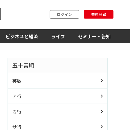
ログイン
無料登録
ビジネスと経済
ライフ
セミナー・告知
五十音順
英数
ア行
カ行
サ行