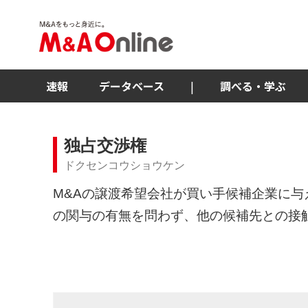
速報
データベース
|
調べる・学ぶ
独占交渉権
ドクセンコウショウケン
M&Aの譲渡希望会社が買い手候補企業に
の関与の有無を問わず、他の候補先との接