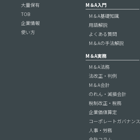
大量保有
M＆A入門
TOB
M＆A基礎知識
企業情報
用語解説
使い方
よくある質問
M＆Aの手法解説
M＆A実務
M＆A法務
法改正・判例
M＆A会計
のれん・減損会計
税制改正・税務
企業価値算定
コーポレートガバナン
人事・労務
会計コラム