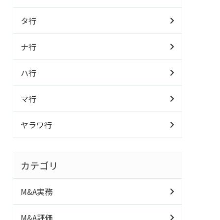
タ行
ナ行
ハ行
マ行
ヤラワ行
カテゴリ
M&A実務
M&A評価