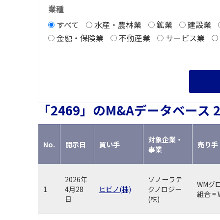
海外すべて
業種
海外
すべて
水産・農林業
鉱業
建設業
金融・保険業
不動産業
サービス業
「2469」のM&Aデータベース 
対象企業・
No.
開示日
買い手
売り手
事業
2026年
ソノーラテ
WMグ
1
4月28
ヒビノ(株)
クノロジー
組合 =
日
(株)