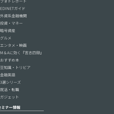
フォトレポート
EDINETガイド
外資系金融機関
投資・マネー
暗号資産
グルメ
エンタメ・映画
M＆Aに効く『言志四録』
おすすめ本
豆知識・トリビア
金融英語
3選シリーズ
就活・転職
ガジェット
セミナー情報