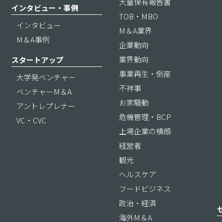
大量保有報告書
インタビュー・事例
TOB・MBO
インタビュー
M＆A業界
M＆A事例
企業動向
業界動向
スタートアップ
事業再生・倒産
大学発ベンチャー
不祥事
ベンチャーM＆A
お家騒動
アントレプレナー
危機管理・BCP
VC・CVC
上場企業の横顔
経営者
観光
ヘルスケア
フードビジネス
政治・経済
海外M＆A