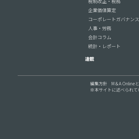
税制改正・税務
企業価値算定
コーポレートガバナン
人事・労務
会計コラム
統計・レポート
連載
編集方針
M＆A Online
※本サイトに述べられて