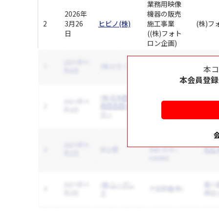
業務用映像
2026年
機器の販売
2
3月26
ヒビノ(株)
施工事業
(株)フ
日
((株)フォト
ロン企画)
本
本会員登録