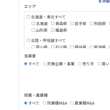
詳細
エリア
北海道・東北すべて
北海道
青森県
岩手県
秋田県
山形県
福島県
北陸・甲信越すべて
富山県
石川県
福井県
新潟県
長野県
当事者
すべて
対象企業・事業
売り手
買い
関西すべて
滋賀県
京都府
大阪府
兵庫県
和歌山県
四国すべて
徳島県
香川県
愛媛県
高知県
同業・異業種
すべて
同業種M&A
異業種M&A