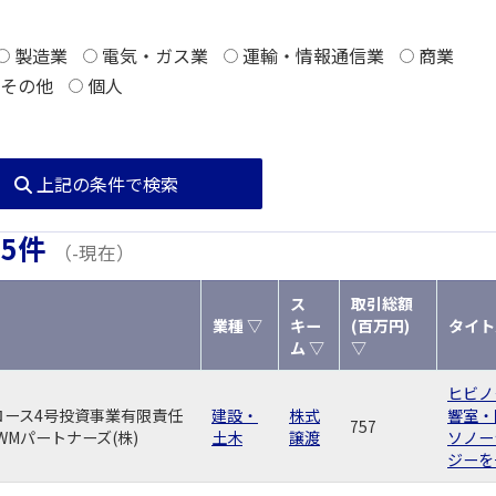
製造業
電気・ガス業
運輸・情報通信業
商業
その他
個人
上記の条件で検索
25件
（-現在）
ス
取引総額
業種 ▽
キー
(百万円)
タイト
ム ▽
▽
ヒビノ
ロース4号投資事業有限責任
建設・
株式
響室・
757
 WMパートナーズ(株)
土木
譲渡
ソノー
ジーを