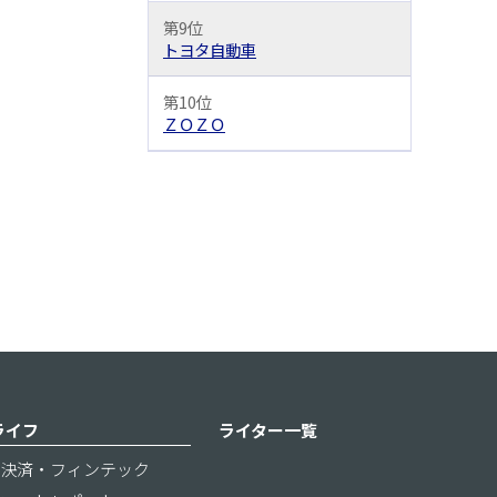
第9位
トヨタ自動車
第10位
ＺＯＺＯ
ライフ
ライター一覧
決済・フィンテック