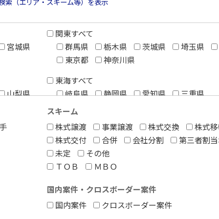
検索（エリア・スキーム等）を表示
関東すべて
宮城県
群馬県
栃木県
茨城県
埼玉県
東京都
神奈川県
東海すべて
山梨県
岐阜県
静岡県
愛知県
三重県
スキーム
手
株式譲渡
事業譲渡
株式交換
株式移
中国すべて
株式交付
合併
会社分割
第三者割当
奈良県
鳥取県
島根県
岡山県
広島県
未定
その他
ＴＯＢ
ＭＢＯ
九州・沖縄すべて
福岡県
佐賀県
長崎県
熊本県
国内案件・クロスボーダー案件
宮崎県
鹿児島県
沖縄県
国内案件
クロスボーダー案件