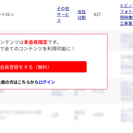
ヒビノ
その他
会社
フォト
ォトロン
サービ
627
分割
用映像
ス
工事業
コンテンツは
本会員限定
です。
で全てのコンテンツを利用可能に！
会員登録をする（無料）
会員の方はこちらから
ログイン