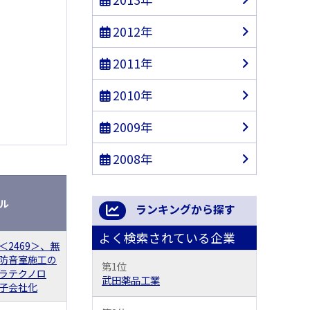
2012年
2011年
2010年
2009年
2008年
ル
ランキングから探す
よく検索されている企業
＜2469＞、無
防音室施工の
第1位
ラテクノロ
武田薬品工業
子会社化