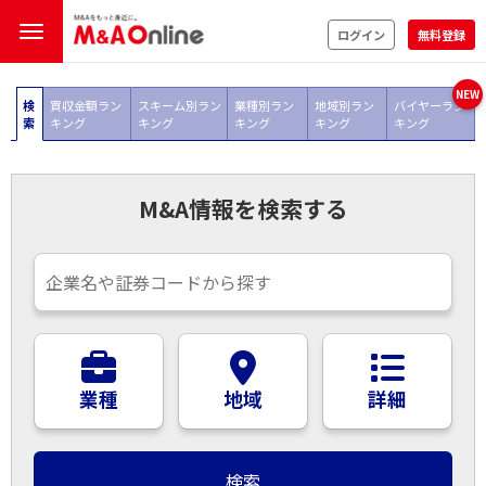
ログイン
無料登録
検
買収金額ラン
スキーム別ラン
業種別ラン
地域別ラン
バイヤーラン
索
キング
キング
キング
キング
キング
M&A情報を検索する
業種
地域
詳細
検索