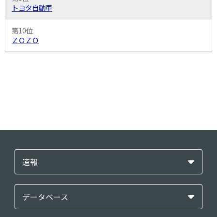
トヨタ自動車
第10位
ＺＯＺＯ
速報
データベース