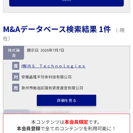
M&Aデータベース検索結果 1件
（-現
在）
株式譲
2026年7月7日
取
渡
引
対象
ス
総
タ
(株)ＲＳ Ｔｅｃｈｎｏｌｏｇｉｅｓ
開
買
売
業
企
キー
額
イ
No.
示
い
り
種
業・
ム
(百
ト
安徽晶隆半导体科技有限公司
日
手
手
▽
事業
▽
万
ル
円)
滁州市南谯区国有資産運営有限公司
▽
詳細を見る
本コンテンツは
本会員限定
です。
本会員登録
で全てのコンテンツを利用可能に！