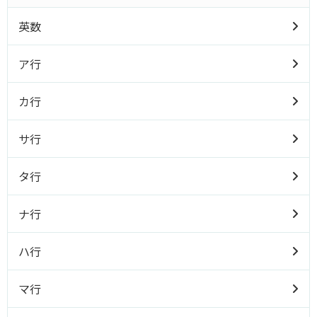
英数
ア行
カ行
サ行
タ行
ナ行
ハ行
マ行