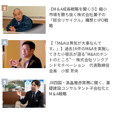
【M＆A成長戦略を聞く⑤】縮小
市場を勝ち抜く株式会社兼子の
「総合リサイクル」構想とIPO戦
略
【「M&Aは男気が大事なんで
す。」】過去16件のM&Aを実施し
てきた小笹氏が語る“M&Aのホン
トのところ”─ 株式会社リンクア
ンドモチベーション 代表取締役
会長 小笹 芳央
JR四国・髙畠雅彦常務に聞く、基
礎建設コンサルタント子会社化と
M＆A戦略