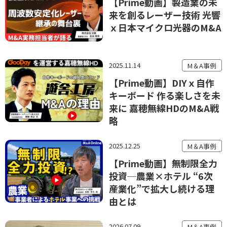
【Prime動画】製造業の未
来を創るレーザー技術 光響
ｘ日本マイクロ光器のM&A
2025.11.14
M＆A事例
【Prime動画】DIYｘ自作
キーボード 作る楽しさを未
来に 嘉穂無線HDのM&A戦
略
2025.12.25
M＆A事例
【Prime動画】無制限全力
投資─農業×ホテル “6次
産業化”で拡大し続ける理
由とは
2026.07.09
M＆A事例