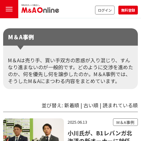
ログイン
無料登録
M＆A事例
M＆Aは売り手、買い手双方の思惑が入り混じり、すん
なり進まないのが一般的です。どのように交渉を進めた
のか、何を優先し何を譲歩したのか。M＆A事例では、
そうしたM＆Aにまつわる内容をまとめています。
並び替え:
新着順
|
古い順
|
読まれている順
2025.06.13
M＆A事例
小川氏が、B1レバンガ北
海道の新オーナーに就任