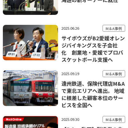
2025.06.26
M＆A事例
サイボウズがB2愛媛オレン
ジバイキングスを子会社
化 創業地・愛媛でプロバ
スケットボール支援へ
2025.09.19
M＆A事例
遠州鉄道、保険代理店M&A
で東北エリアへ進出。 地域
に根差した顧客本位のサー
ビスを全国へ
2025.09.30
M＆A事例