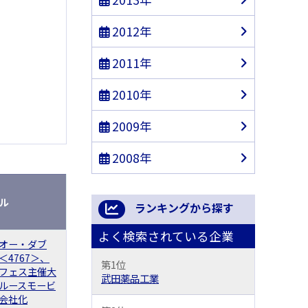
2012年
2011年
2010年
2009年
2008年
ル
ランキングから探す
よく検索されている企業
オー・ダブ
＜4767＞、
第1位
フェス主催大
武田薬品工業
ルースモービ
会社化