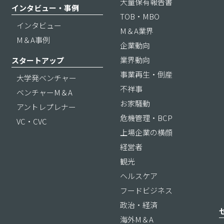
大量保有報告書
インタビュー・事例
TOB・MBO
インタビュー
M＆A業界
M＆A事例
企業動向
業界動向
スタートアップ
事業再生・倒産
大学発ベンチャー
不祥事
ベンチャーM＆A
お家騒動
アントレプレナー
危機管理・BCP
VC・CVC
上場企業の横顔
経営者
観光
ヘルスケア
フードビジネス
政治・経済
海外M＆A