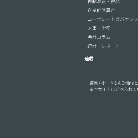
税制改正・税務
企業価値算定
コーポレートガバナン
人事・労務
会計コラム
統計・レポート
連載
編集方針
M＆A Online
※本サイトに述べられて