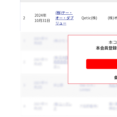
(株)テー・
2024年
2
オー・ダブ
Qetic(株)
(株
10月31日
リュー
本
本会員登録