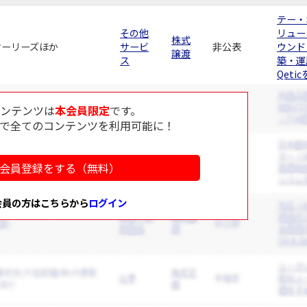
テー・
その他
リュー
株式
)オーリーズほか
サービ
非公表
ウンド
譲渡
ス
築・運
Qeti
コンテンツは
本会員限定
です。
で全てのコンテンツを利用可能に！
会員登録をする（無料）
会員の方はこちらから
ログイン