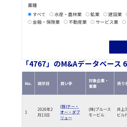
海外すべて
業種
海外
すべて
水産・農林業
鉱業
建設業
金融・保険業
不動産業
サービス業
「4767」のM&Aデータベース 
対象企業・
No.
開示日
買い手
売り
事業
(株)テー・
2026年2
(株)ブルース
井上
1
オー・ダブ
月13日
モービル
ビル
リュー