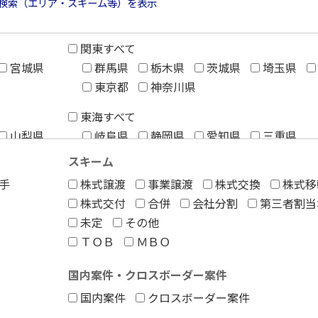
検索（エリア・スキーム等）を表示
関東すべて
宮城県
群馬県
栃木県
茨城県
埼玉県
東京都
神奈川県
東海すべて
山梨県
岐阜県
静岡県
愛知県
三重県
スキーム
手
株式譲渡
事業譲渡
株式交換
株式移
中国すべて
株式交付
合併
会社分割
第三者割当
奈良県
鳥取県
島根県
岡山県
広島県
未定
その他
ＴＯＢ
ＭＢＯ
九州・沖縄すべて
福岡県
佐賀県
長崎県
熊本県
国内案件・クロスボーダー案件
宮崎県
鹿児島県
沖縄県
国内案件
クロスボーダー案件