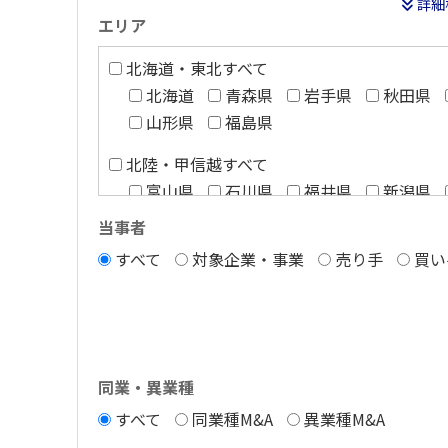
詳細
エリア
北海道・東北すべて
北海道
青森県
岩手県
秋田県
山形県
福島県
北陸・甲信越すべて
富山県
石川県
福井県
新潟県
長野県
当事者
すべて
対象企業・事業
売り手
買い
関西すべて
滋賀県
京都府
大阪府
兵庫県
和歌山県
四国すべて
徳島県
香川県
愛媛県
高知県
同業・異業種
すべて
同業種M&A
異業種M&A