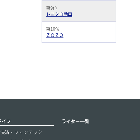
第9位
トヨタ自動車
第10位
ＺＯＺＯ
ライフ
ライター一覧
決済・フィンテック