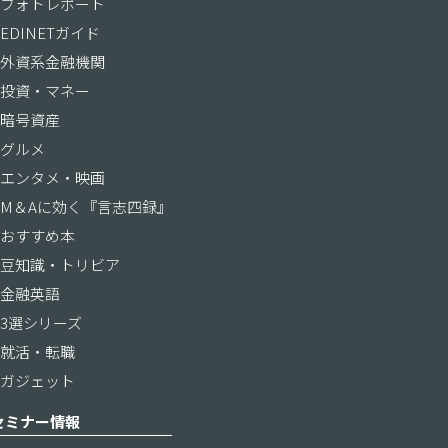
フォトレポート
EDINETガイド
外資系金融機関
投資・マネー
暗号資産
グルメ
エンタメ・映画
M＆Aに効く『言志四録』
おすすめ本
豆知識・トリビア
金融英語
3選シリーズ
就活・転職
ガジェット
セミナー情報