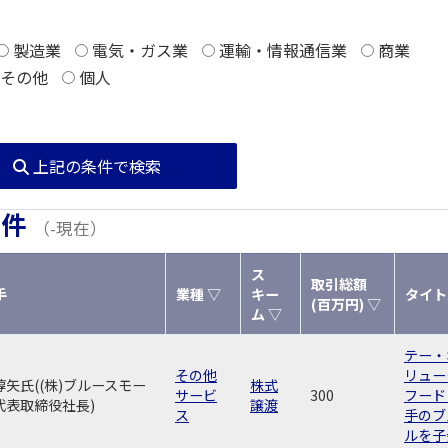
製造業
電気・ガス業
運輸・情報通信業
商業
その他
個人
上記の条件で検索
6件
（-現在）
ス
取引総額
手
業種 ▽
キー
タイト
(百万円) ▽
ム ▽
テー・
その他
リュー
淳矢氏((株)ブルースモー
株式
サービ
300
フード
代表取締役社長)
譲渡
ス
手のブ
ルを子