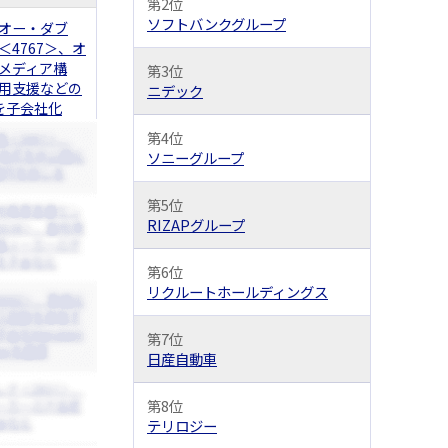
第2位
ソフトバンクグループ
オー・ダブ
＜4767＞、オ
メディア構
第3位
用支援などの
ニデック
cを子会社化
第4位
ソニーグループ
第5位
RIZAPグループ
第6位
リクルートホールディングス
第7位
日産自動車
第8位
テリロジー