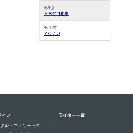
第9位
トヨタ自動車
第10位
ＺＯＺＯ
ライフ
ライター一覧
決済・フィンテック