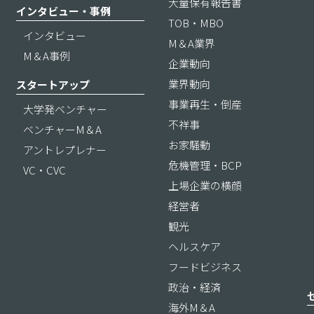
大量保有報告書
インタビュー・事例
TOB・MBO
インタビュー
M＆A業界
M＆A事例
企業動向
業界動向
スタートアップ
事業再生・倒産
大学発ベンチャー
不祥事
ベンチャーM＆A
お家騒動
アントレプレナー
危機管理・BCP
VC・CVC
上場企業の横顔
経営者
観光
ヘルスケア
フードビジネス
政治・経済
海外M＆A