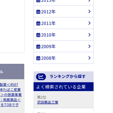
2012年
2011年
2010年
2009年
2008年
ル
ランキングから探す
製薬＜4507
よく検索されている企業
本たばこ産業
14＞の医薬事業
第1位
｜鳥居薬品＜
武田薬品工業
＞をTOBで子