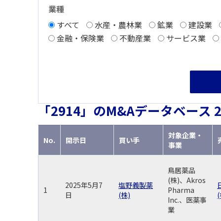
海外すべて
業種
海外
すべて
水産・農林業
鉱業
建設業
金融・保険業
不動産業
サービス業
「2914」のM&Aデータベース 
対象企業・
No.
開示日
買い手
事業
鳥居薬品
(株)、Akros
2025年5月7
塩野義製薬
1
Pharma
日
(株)
(
Inc.、医薬事
業