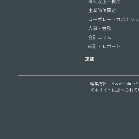
税制改正・税務
企業価値算定
コーポレートガバナン
人事・労務
会計コラム
統計・レポート
連載
編集方針
M＆A Online
※本サイトに述べられて