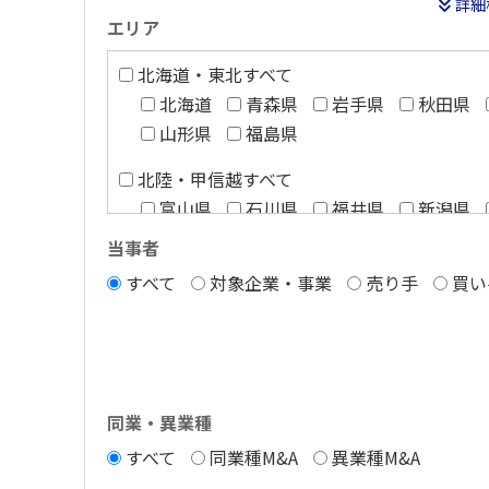
詳細
エリア
北海道・東北すべて
北海道
青森県
岩手県
秋田県
山形県
福島県
北陸・甲信越すべて
富山県
石川県
福井県
新潟県
長野県
当事者
すべて
対象企業・事業
売り手
買い
関西すべて
滋賀県
京都府
大阪府
兵庫県
和歌山県
四国すべて
徳島県
香川県
愛媛県
高知県
同業・異業種
すべて
同業種M&A
異業種M&A