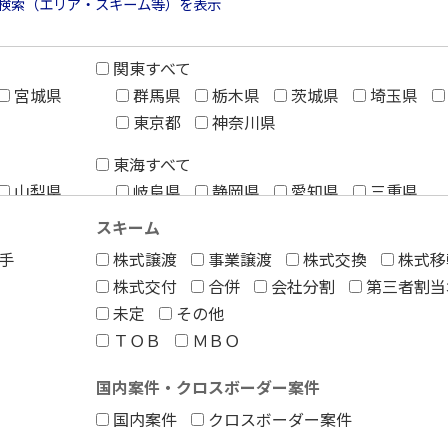
検索（エリア・スキーム等）を表示
関東すべて
宮城県
群馬県
栃木県
茨城県
埼玉県
東京都
神奈川県
東海すべて
山梨県
岐阜県
静岡県
愛知県
三重県
スキーム
手
株式譲渡
事業譲渡
株式交換
株式移
中国すべて
株式交付
合併
会社分割
第三者割当
奈良県
鳥取県
島根県
岡山県
広島県
未定
その他
ＴＯＢ
ＭＢＯ
九州・沖縄すべて
福岡県
佐賀県
長崎県
熊本県
国内案件・クロスボーダー案件
宮崎県
鹿児島県
沖縄県
国内案件
クロスボーダー案件