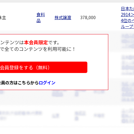
日本た
食料
291
株主
株式譲渡
378,000
品
4位の
ループ
コンテンツは
本会員限定
です。
で全てのコンテンツを利用可能に！
会員登録をする（無料）
会員の方はこちらから
ログイン