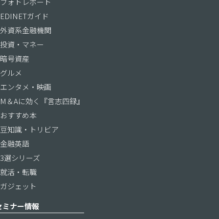
フォトレポート
EDINETガイド
外資系金融機関
投資・マネー
暗号資産
グルメ
エンタメ・映画
M＆Aに効く『言志四録』
おすすめ本
豆知識・トリビア
金融英語
3選シリーズ
就活・転職
ガジェット
セミナー情報