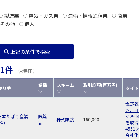
製造業
電気・ガス業
運輸・情報通信業
商業
その他
個人
上記の条件で検索
21件
（-現在）
業種
スキーム
取引総額(百万円)
売り手
タイト
▽
▽
▽
塩野義
＞、日
日本たばこ産業
医薬
＜29
株式譲渡
160,000
株)
品
を取得
4551
会社化