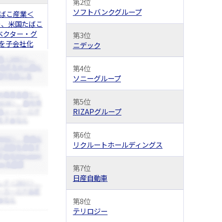
第2位
ソフトバンクグループ
ばこ産業＜
4＞、米国たばこ
ベクター・グ
第3位
を子会社化
ニデック
第4位
ソニーグループ
第5位
RIZAPグループ
第6位
リクルートホールディングス
第7位
日産自動車
第8位
テリロジー