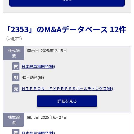
「2353」のM&Aデータベース 12件
（-現在）
株式譲
2025年12月5日
取
渡
引
対象
ス
総
タ
日本駐車場開発(株)
開
買
売
業
企
キー
額
イ
No.
示
い
り
種
業・
ム
(百
ト
NX不動産(株)
日
手
手
▽
事業
▽
万
ル
円)
ＮＩＰＰＯＮ ＥＸＰＲＥＳＳホールディングス(株)
▽
詳細を見る
株式譲
2025年6月27日
渡
日本駐車場開発(株)