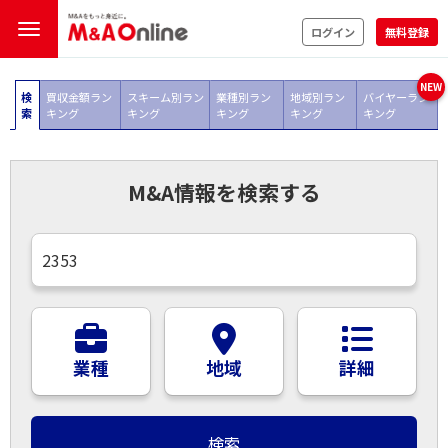
ログイン
無料登録
検
買収金額ラン
スキーム別ラン
業種別ラン
地域別ラン
バイヤーラン
索
キング
キング
キング
キング
キング
M&A情報を検索する
業種
地域
詳細
検索